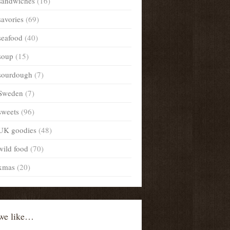
sandwiches
(16)
savories
(69)
seafood
(40)
soup
(15)
sourdough
(7)
Sweden
(7)
sweets
(96)
UK goodies
(48)
wild food
(70)
xmas
(20)
we like…