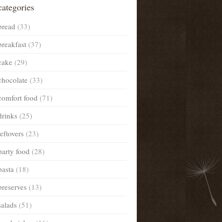
categories
bread
(33)
breakfast
(37)
cake
(29)
chocolate
(33)
comfort food
(71)
drinks
(25)
leftovers
(23)
party food
(28)
pasta
(18)
preserves
(13)
salads
(51)