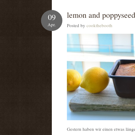
lemon and poppyseed
09
Apr.
Posted by
cookthebooth
Gestern haben wir einen etwas läng