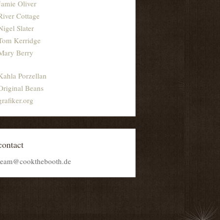
Jamie Oliver
River Cottage
Nigel Slater
Tom Kerridge
Mary Berry
Kahla Porzellan
Original Beans
grafiker.org
contact
team@cookthebooth.de