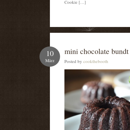
Cookie […]
mini chocolate bundt
10
März
Posted by
cookthebooth