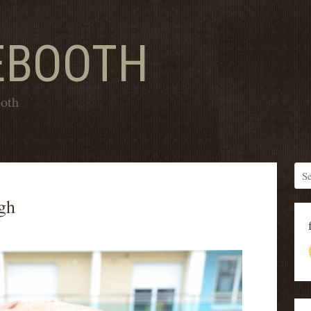
EBOOTH
ooth
gh