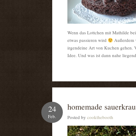
Wenn das Lottchen mit Mathilde bei u
etwas passieren wird
Außerdem wü
irgendeine Art von Kuchen gehen. V
Idee. Und was ist dann nahe liegen
homemade sauerkrau
24
Feb.
Posted by
cookthebooth