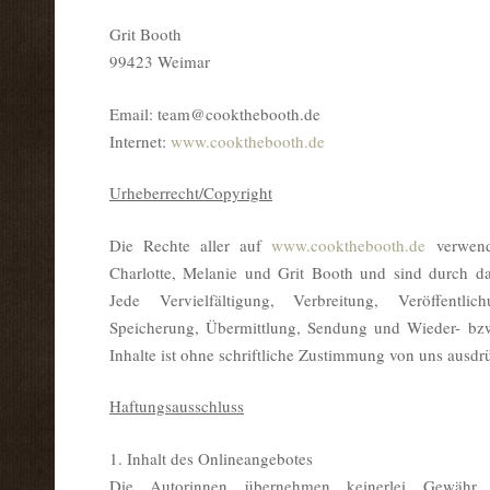
Grit Booth
99423 Weimar
Email: team@
cookthebooth.de
Internet:
www.cookthebooth.de
Urheberrecht/Copyright
Die Rechte aller auf
www.cookthebooth.de
verwen
Charlotte, Melanie und Grit Booth und sind durch da
Jede Vervielfältigung, Verbreitung, Veröffentli
Speicherung, Übermittlung, Sendung und Wieder- bzw
Inhalte ist ohne schriftliche Zustimmung von uns ausdrü
Haftungsausschluss
1. Inhalt des Onlineangebotes
Die Autorinnen übernehmen keinerlei Gewähr fü