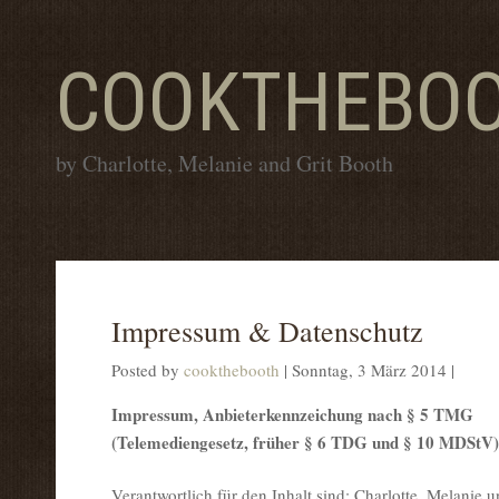
COOKTHEBO
by Charlotte, Melanie and Grit Booth
Impressum & Datenschutz
Posted by
cookthebooth
|
Sonntag, 3 März 2014
|
Impressum, Anbieterkennzeichung nach § 5 TMG
(Telemediengesetz, früher § 6 TDG und § 10 MDStV)
Verantwortlich für den Inhalt sind: Charlotte, Melanie un