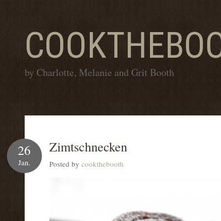
COOKTHEBO
by Charlotte, Melanie and Grit Booth
Zimtschnecken
26
Jan.
Posted by
cookthebooth