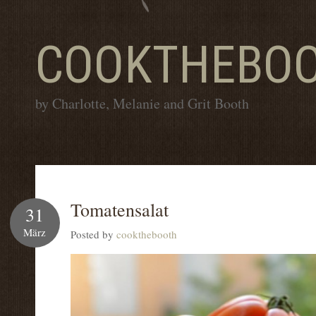
COOKTHEBO
by Charlotte, Melanie and Grit Booth
Tomatensalat
31
März
Posted by
cookthebooth