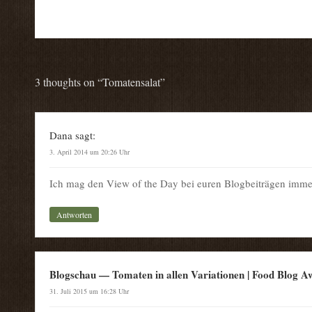
3 thoughts on “
Tomatensalat
”
Dana
sagt:
3. April 2014 um 20:26 Uhr
Ich mag den View of the Day bei euren Blogbeiträgen imme
Antworten
Blogschau — Tomaten in allen Variationen | Food Blog 
31. Juli 2015 um 16:28 Uhr