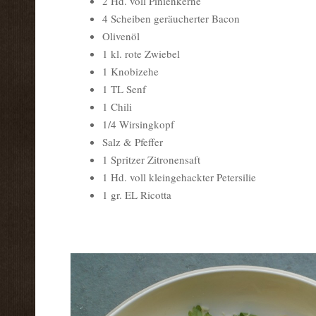
2 Hd. voll Pinienkerne
4 Scheiben geräucherter Bacon
Olivenöl
1 kl. rote Zwiebel
1 Knobizehe
1 TL Senf
1 Chili
1/4 Wirsingkopf
Salz & Pfeffer
1 Spritzer Zitronensaft
1 Hd. voll kleingehackter Petersilie
1 gr. EL Ricotta