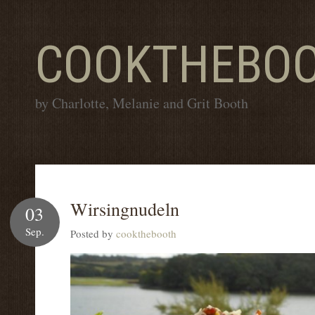
COOKTHEBO
by Charlotte, Melanie and Grit Booth
Wirsingnudeln
03
Sep.
Posted by
cookthebooth