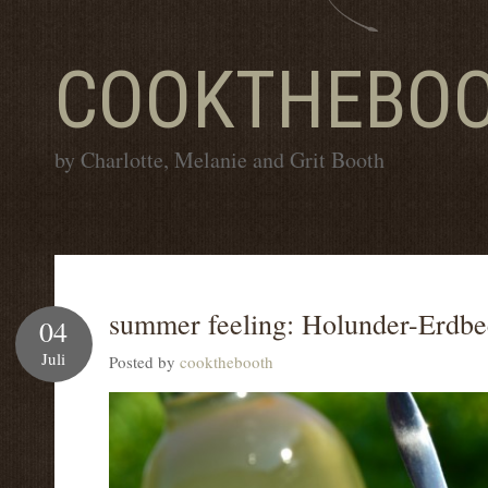
COOKTHEBO
by Charlotte, Melanie and Grit Booth
summer feeling: Holunder-Erdbe
04
Juli
Posted by
cookthebooth