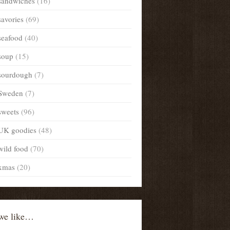
sandwiches
(16)
savories
(69)
seafood
(40)
soup
(15)
sourdough
(7)
Sweden
(7)
sweets
(96)
UK goodies
(48)
wild food
(70)
xmas
(20)
we like…