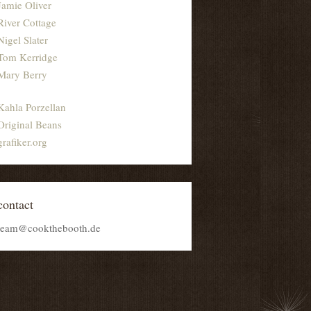
Jamie Oliver
River Cottage
Nigel Slater
Tom Kerridge
Mary Berry
Kahla Porzellan
Original Beans
grafiker.org
contact
team@cookthebooth.de