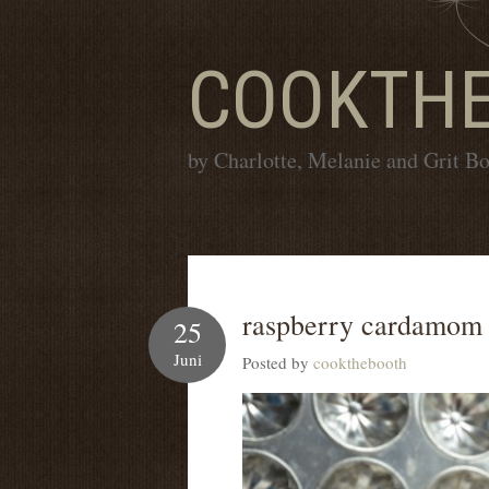
COOKTH
by Charlotte, Melanie and Grit B
raspberry cardamom
25
Juni
Posted by
cookthebooth