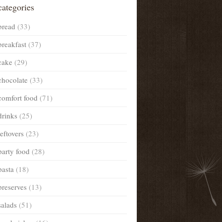
categories
bread
(33)
breakfast
(37)
cake
(29)
chocolate
(33)
comfort food
(71)
drinks
(25)
leftovers
(23)
party food
(28)
pasta
(18)
preserves
(13)
salads
(51)