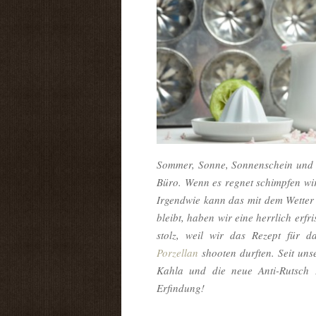
Sommer, Sonne, Sonnenschein und zi
Büro. Wenn es regnet schimpfen wi
Irgendwie kann das mit dem Wetter 
bleibt, haben wir eine herrlich erf
stolz, weil wir das Rezept für 
Porzellan
shooten durften. Seit uns
Kahla und die neue Anti-Rutsch 
Erfindung!