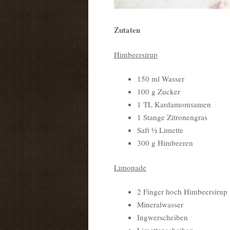
Zutaten
Himbeersirup
150 ml Wasser
100 g Zucker
1 TL Kardamomsamen
1 Stange Zitronengras
Saft ½ Limette
300 g Himbeeren
Limonade
2 Finger hoch Himbeersirup
Mineralwasser
Ingwerscheiben