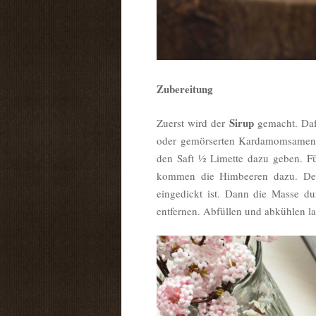
Zubereitung
Sirup
Zuerst wird der
gemacht. Daf
oder gemörserten Kardamomsamen, 
den Saft ½ Limette dazu geben. Fü
kommen die Himbeeren dazu. Der S
eingedickt ist. Dann die Masse d
entfernen. Abfüllen und abkühlen la