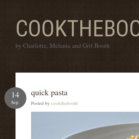
COOKTHEBO
by Charlotte, Melanie and Grit Booth
quick pasta
14
Sep.
Posted by
cookthebooth