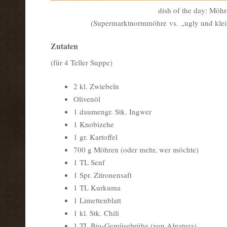
dish of the day: Möh
(Supermarktnormmöhre vs. „ugly und klei
Zutaten
(für 4 Teller Suppe)
2 kl. Zwiebeln
Olivenöl
1 daumengr. Stk. Ingwer
1 Knobizehe
1 gr. Kartoffel
700 g Möhren (oder mehr, wer möchte)
1 TL Senf
1 Spr. Zitronensaft
1 TL Kurkuma
1 Limettenblatt
1 kl. Stk. Chili
1 TL Bio-Gemüsebrühe (von Alnatura)