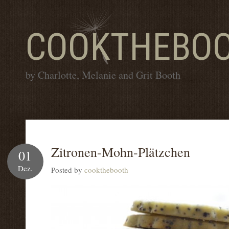
COOKTHEBO
by Charlotte, Melanie and Grit Booth
Zitronen-Mohn-Plätzchen
01
Dez.
Posted by
cookthebooth