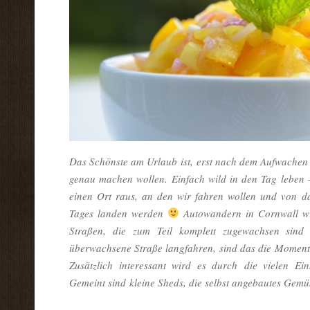
Das Schönste am Urlaub ist, erst nach dem Aufwachen 
genau machen wollen. Einfach wild in den Tag leben –
einen Ort raus, an den wir fahren wollen und von d
Tages landen werden
Autowandern in Cornwall wi
Straßen, die zum Teil komplett zugewachsen sind
überwachsene Straße langfahren, sind das die Moment
Zusätzlich interessant wird es durch die vielen Ei
Gemeint sind kleine Sheds, die selbst angebautes Gem