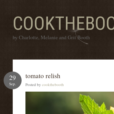
COOKTHEBO
by Charlotte, Melanie and Grit Booth
tomato relish
29
Sep.
Posted by
cookthebooth