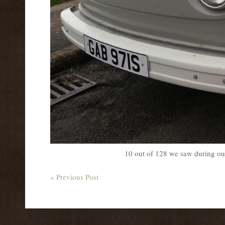
10 out of 128 we saw during o
« Previous Post