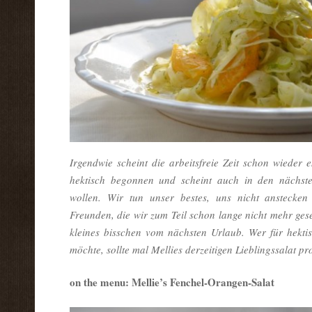
Irgendwie scheint die arbeitsfreie Zeit schon wieder
hektisch begonnen und scheint auch in den nächst
wollen. Wir tun unser bestes, uns nicht anstecken 
Freunden, die wir zum Teil schon lange nicht mehr ge
kleines bisschen vom nächsten Urlaub. Wer für hekti
möchte, sollte mal Mellies derzeitigen Lieblingssalat p
on the menu: Mellie’s Fenchel-Orangen-Salat