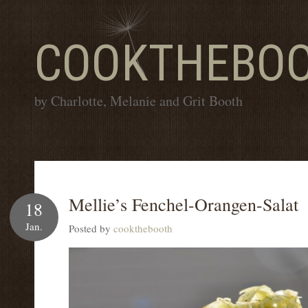
COOKTHEBO
by Charlotte, Melanie and Grit Booth
Mellie’s Fenchel-Orangen-Salat
18
Jan.
Posted by
cookthebooth